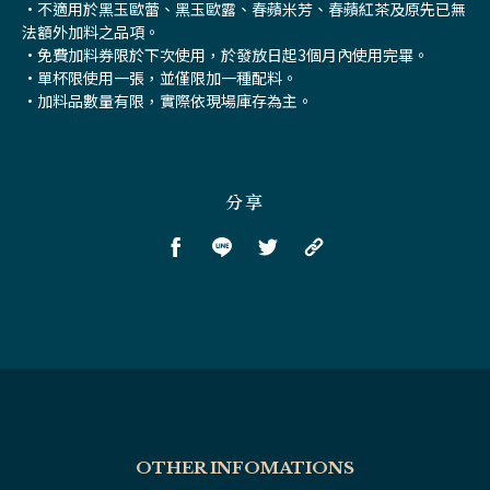
•不適用於黑玉歐蕾、黑玉歐露、春蘋米芳、春蘋紅茶及原先已無
法額外加料之品項。
•免費加料券限於下次使用，於發放日起3個月內使用完畢。
•單杯限使用一張，並僅限加一種配料。
•加料品數量有限，實際依現場庫存為主。
分享
OTHER INFOMATIONS