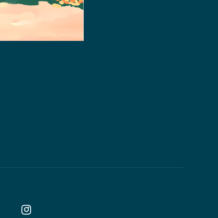
線
上
點
餐