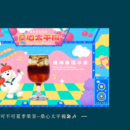
可不可夏季果茶⏤桑心太平楊🎤🎶