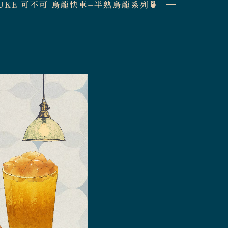
UKE 可不可 烏龍快車⏤半熟烏龍系列🍵