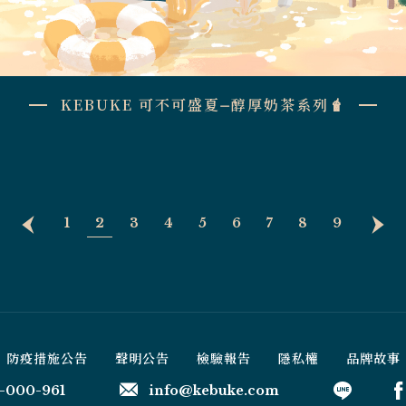
KEBUKE 可不可盛夏⏤醇厚奶茶系列🧋
1
2
3
4
5
6
7
8
9
防疫措施公告
聲明公告
檢驗報告
隱私權
品牌故事
-000-961
info@kebuke.com