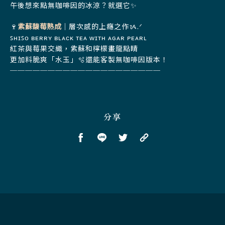
午後想來點無咖啡因的冰涼？就選它✨
🍷
紫蘇馥莓熟成
｜層次感的上癮之作ᝰ.ᐟ
ꜱʜɪꜱᴏ ʙᴇʀʀʏ ʙʟᴀᴄᴋ ᴛᴇᴀ ᴡɪᴛʜ ᴀɢᴀʀ ᴘᴇᴀʀʟ
紅茶與莓果交織，紫蘇和檸檬畫龍點睛
更加料脆爽「水玉」🫧還能客製無咖啡因版本！
────────────────────
分享