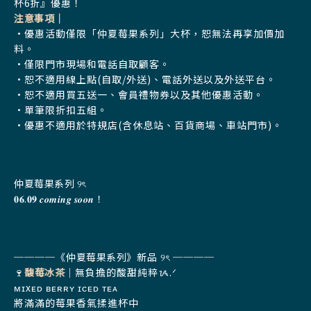
杯6折
』優惠！
注意事項｜
•優惠活動僅限「仲夏莓果系列」大杯，恕無法再享加價加
料。
•僅限門市現場和電話自取顧客。
•恕不適用線上點(自取/外送)、電話外送以及外送平台。
•恕不適用買五送一、會員禮物券以及其他優惠活動。
•單筆限折扣五組。
•優惠不適用於特規店(含休息站、百貨商場、車站門市)。
仲夏莓果系列 ୨ৎ
𝟎𝟔.𝟎𝟗 𝒄𝒐𝒎𝒊𝒏𝒈 𝒔𝒐𝒐𝒏！
────《
仲夏莓果系列
》新品 ୨ৎ ────
🍷
馥莓冰茶
｜無負擔的酸甜純粹ᝰ.ᐟ
ᴍɪxᴇᴅ ʙᴇʀʀʏ ɪᴄᴇᴅ ᴛᴇᴀ
將滿滿的莓果香氣揉進杯中