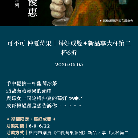
可不可 仲夏莓果｜莓好成雙✦新品享大杯第二
杯6折
2026.06.05
手中輕拈一杯馥莓冰茶
頭戴滿載莓果的頭巾
與莓女一同定格仲夏的莓好 ᝰ🍓.ᐟ
成哥轉過頭是想告訴你。。。。。
✦ 期間限定・莓好成雙 ✦
活動期間｜
𝟲/𝟵-𝟲/𝟮𝟮
活動方式
｜
於門市購買《
仲夏莓果系列
》新品，享『
大杯第二