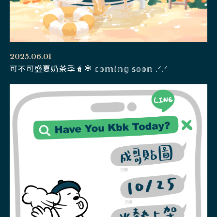
2025.06.01
可不可盛夏奶茶季🧋💭 𝕔𝕠𝕞𝕚𝕟𝕘 𝕤𝕠𝕠𝕟 .ᐟ‪‪.ᐟ