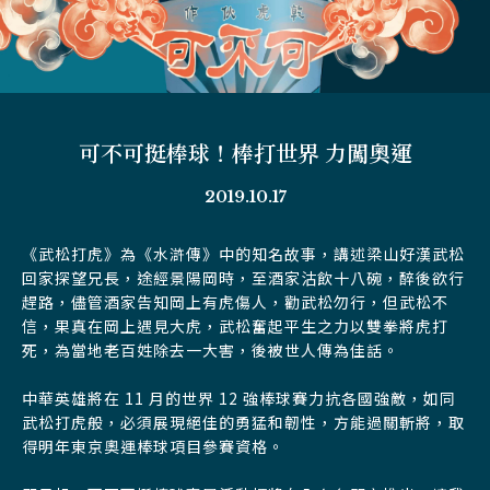
可不可挺棒球！棒打世界 力闖奧運
2019.10.17
《武松打虎》為《水滸傳》中的知名故事，講述梁山好漢武松
回家探望兄長，途經景陽岡時，至酒家沽飲十八碗，醉後欲行
趕路，儘管酒家告知岡上有虎傷人，勸武松勿行，但武松不
信，果真在岡上遇見大虎，武松奮起平生之力以雙拳將虎打
死，為當地老百姓除去一大害，後被世人傳為佳話。
中華英雄將在 11 月的世界 12 強棒球賽力抗各國強敵，如同
武松打虎般，必須展現絕佳的勇猛和韌性，方能過關斬將，取
得明年東京奧運棒球項目參賽資格。