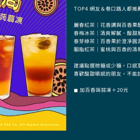
TOP4 網友＆巷口路人都推
麗春紅茶｜花香調與百香果
春梅冰茶｜清爽解膩、酸甜
春芽綠茶｜百香果於澄凈圓
胭脂紅茶｜蜜桃與百香的清
建議點選微糖或少糖，口感
喜歡酸甜嚼感的朋友，不能
◼︎ 加百香蒟蒻凍＋20元