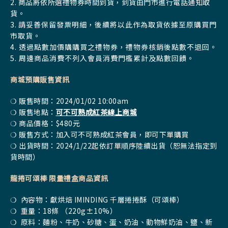
2. 商品將依所選禮物券時間到貨，到貨由門市進行電話通知取
貨。
3.
請妥善保留發票明細，後續將以此作為取貨依據至原購買門
市取貨。
4. 透過點數加價購購買之禮物券，禮物券核銷後點數不退回。
5. 周邊商品消費不列入會員消費門檻累計及點數回饋。
商城預購販售資訊
❍ 販售時間：2024/01/02 10:00am
❍ 販售地點：
可不可熟成紅茶線上商城
❍ 商品價格：$480元
❍ 販售方式：加入可不可熟成紅茶會員，即可下單購買
❍ 出貨時間：2024/1/22起依訂單順序陸續出貨（恕無法指定到
貨時間）
龍捲可頌棒 限量禮盒商品資訊
❍ 內容物：獻烘焙 IMINDING 千層捲捲酥（可頌棒）
❍ 重量：18條 （220g±10%）
❍ 原料：麵粉、牛奶、砂糖、蛋、奶油、動物鮮奶油、鹽、新