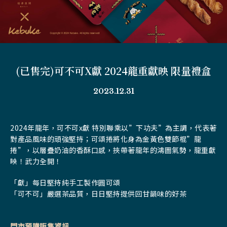
(已售完)可不可X獻 2024龍重獻映 限量禮盒
2023.12.31
2024年龍年，可不可x獻 特別聯乘以”下功夫”為主調，代表著
對產品風味的頑強堅持；可頌捲將化身為金黃色雙節棍”龍
捲”，
以層疊奶油的香酥口感，挾帶著龍年的鴻圖氣勢，龍重獻
映！武力全開！
「獻」每日堅持純手工製作圓可頌
「可不可」嚴選茶品質，日日堅持提供回甘韻味的好茶
門市預購販售資訊