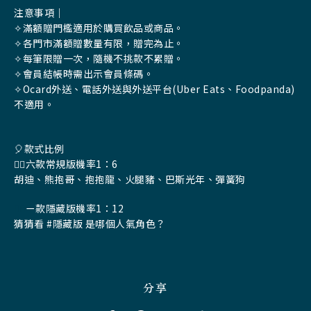
注意事項｜
✧滿額贈門檻適用於購買飲品或商品。
✧各門市滿額贈數量有限，贈完為止。
✧每筆限贈一次，隨機不挑款不累贈。
✧會員結帳時需出示會員條碼。
✧Ocard
外送、電話外送
與外送平台(Uber Eats、Foodpanda)
不適用。
🎈款式比例
👉🏻六款常規版機率1：6
胡迪、熊抱哥、抱抱龍、火腿豬、
巴斯光年、彈簧狗
👉🏻
ㄧ款隱藏版機率1：12
猜猜看 #隱藏版 是哪個人氣角色？
分享