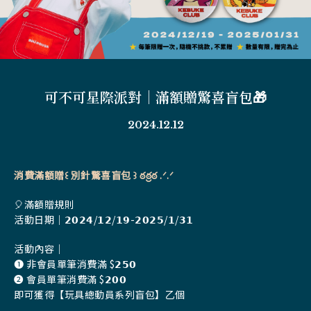
可不可星際派對｜滿額贈驚喜盲包🎁
2024.12.12
消費滿額贈꒰ 別針驚喜盲包 ꒱ ఠఠ్రఠ .ᐟ.ᐟ
🎈滿額贈規則
活動日期｜𝟮𝟬𝟮𝟰/𝟭𝟮/𝟭𝟵-𝟮𝟬𝟮𝟱/𝟭/𝟯𝟭
活動內容｜
➊ 非會員單筆消費滿 $𝟮𝟱𝟬
➋ 會員單筆消費滿 $𝟮𝟬𝟬
即可獲得【玩具總動員系列盲包】乙個