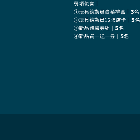
獎項包含｜
①玩具總動員豪華禮盒｜𝟯名
②玩具總動員12張店卡｜𝟱名
③新品體驗券組｜𝟱名
④新品買一送一券｜𝟱名