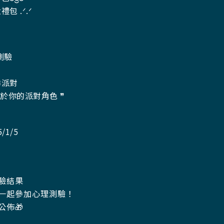
 .ᐟ.ᐟ
理測驗
季派對
屬於你的派對角色 ❞
/1/5
測驗結果
請一起參加心理測驗！
 公佈🎁