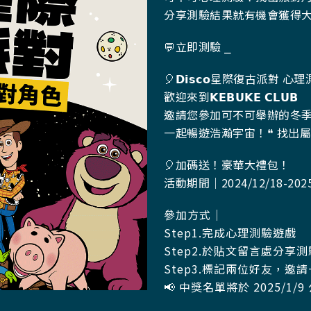
分享測驗結果就有機會獲得大禮包
💬立即測驗 ⎯
🎈
𝗗𝗶𝘀𝗰𝗼星際復古派對 心
歡迎來到𝗞𝗘𝗕𝗨𝗞𝗘 𝗖𝗟𝗨𝗕
邀請您參加可不可舉辦的冬
一起暢遊浩瀚宇宙！
❝ 找出
🎈
加碼送！豪華大禮包！
活動期間｜2024/12/18-2025
參加方式｜
Step1.完成心理測驗遊戲
Step2.於貼文留言處分享
Step3.標記兩位好友，邀
📢 中獎名單將於 2025/1/9