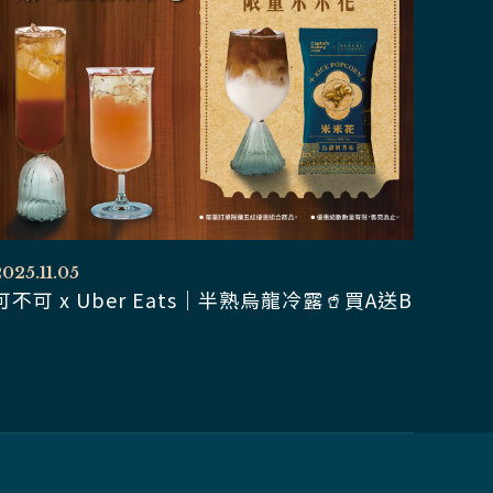
025.11.05
可不可 x Uber Eats｜半熟烏龍冷露🥤買A送B
線
上