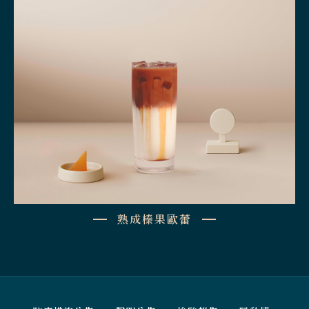
熟成榛果歐蕾