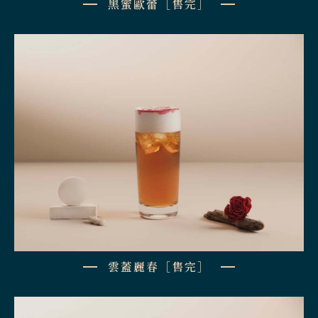
黑蜜歐蕾［售完］
雲蓋麗春［售完］