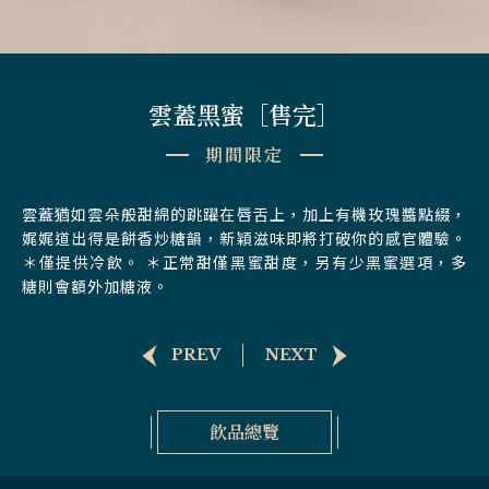
雲蓋黑蜜［售完］
期間限定
雲蓋猶如雲朵般甜綿的跳躍在唇舌上，加上有機玫瑰醬點綴，
娓娓道出得是餅香炒糖韻，新穎滋味即將打破你的感官體驗。
＊僅提供冷飲。 ＊正常甜僅黑蜜甜度，另有少黑蜜選項，多
糖則會額外加糖液。
PREV
NEXT
飲品總覽