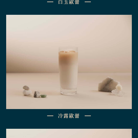
白玉歐蕾
冷露歐蕾