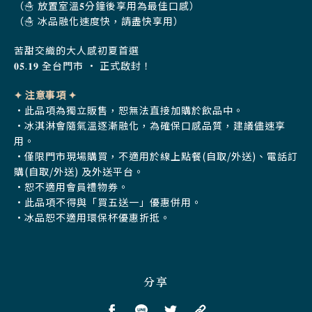
（☃︎ 放置室溫𝟓分鐘後享用為最佳口感）
（☃︎ 冰品融化速度快，請盡快享用）
苦甜交織的大人感初夏首選
𝟎𝟓.𝟏𝟗 全台門市 • 正式啟封！
✦ 注意事項 ✦
•此品項為獨立販售，恕無法直接加購於飲品中。
•冰淇淋會隨氣溫逐漸融化，為確保口感品質，建議儘速享
用。
•僅限門市現場購買，不適用於線上點餐(自取/外送)、電話訂
購(自取/外送) 及外送平台。
•恕不適用會員禮物券。
•此品項不得與「買五送一」優惠併用。
•冰品恕不適用環保杯優惠折抵。
分享