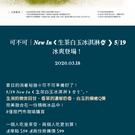
可不可｜𝑵𝒆𝒘 𝑰𝒏 ❮ 生茶白玉冰淇淋🍨 ❯ 𝟓/𝟏𝟗
冰爽登場！
2026.05.18
夏日的消暑秘器🌞可不可準備好了！
𝟓/𝟏𝟗 𝑵𝒆𝒘 𝑰𝒏 ❮ 生茶白玉冰淇淋 ❯ 🍨🥄˚₊‧
生茶的微苦回甘
、
香草的濃郁奶香
、
白玉的療癒Q彈
完美融合在一份精緻冰品中！
#僅限門市現場購買
一個人吃是享受，兩個人吃更划算！
💰單點 $𝟓𝟗 💰兩份揪團價 $𝟗𝟗