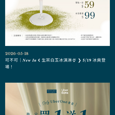
2026-05-18
可不可｜𝑵𝒆𝒘 𝑰𝒏 ❮ 生茶白玉冰淇淋🍨 ❯ 𝟓/𝟏𝟗 冰爽登
場！