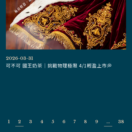
2026-03-31
可不可 國王奶茶｜挑戰物理極限 4/1輕盈上市💭
1
2
3
4
5
6
7
8
9
...
38