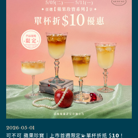
2026-05-01
可不可 蘋果珍寶｜上市首週限定💫單杯折抵 $𝟭𝟬！