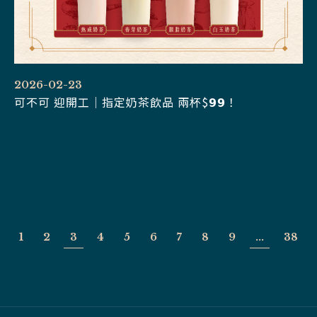
2026-02-23
可不可 迎開工｜指定奶茶飲品 兩杯$𝟵𝟵！
1
2
3
4
5
6
7
8
9
...
38