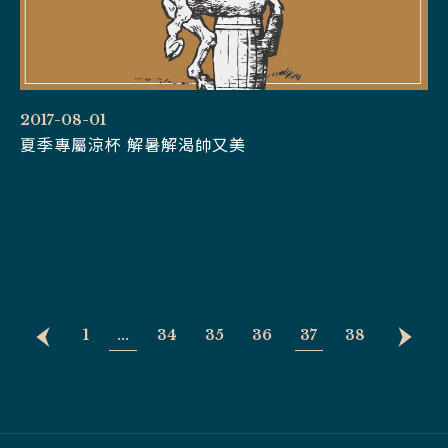
2017-08-01
夏季專屬涼杯 解暑解渴帥又美
1
...
34
35
36
37
38