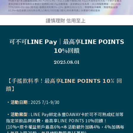
可不可𝗟𝗜𝗡𝗘 𝗣𝗮𝘆｜最高享𝗟𝗜𝗡𝗘 𝗣𝗢𝗜𝗡𝗧𝗦
𝟭𝟬%回饋
2025.08.01
【手搖飲料季！最高享𝗟𝗜𝗡𝗘 𝗣𝗢𝗜𝗡𝗧𝗦 𝟭𝟬% 回
饋】
•活動日期 :
2025 7/1-9/30
•活動案型 :
LINE Pay綁定永豐DAWAY卡於可不可熟成紅茶等
指定茶飲品牌消費，最高享LINE POINTS 10%回饋！
(10%=原卡權益新戶最高6%+本活動額外加碼4%，4%加碼每