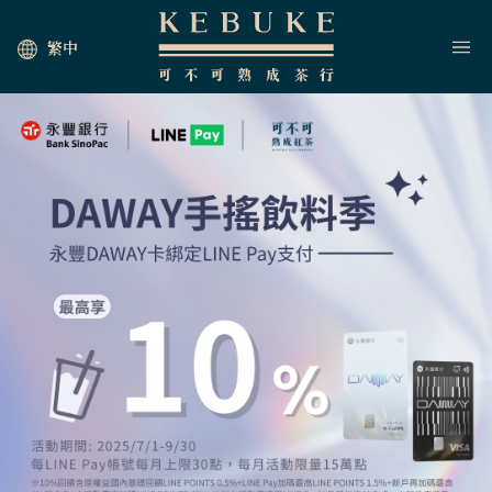
繁中
HOME
JOIN US
NEWS