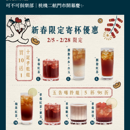
可不可俱樂部｜桃機二航門市開幕慶✨