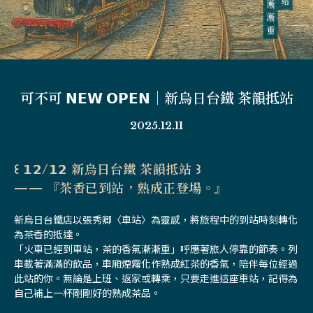
可不可 𝗡𝗘𝗪 𝗢𝗣𝗘𝗡｜新烏日台鐵 茶韻抵站
2025.12.11
꒰ 𝟭𝟮/𝟭𝟮 新烏日台鐵 茶韻抵站 ꒱
—— 『茶香已到站，熟成正登場。』
新烏日台鐵店以張秀卿〈車站〉為靈感，將旅程中的到站時刻轉化
為茶香的抵達。
「火車已經到車站，茶的香氣漸漸重」呼應著旅人停靠的節奏。列
車載著滿滿的飲品，車廂煙霧化作熟成紅茶的香氣，陪伴每位經過
此站的你。無論是上班、返家或轉乘，只要走進這座車站，記得為
自己補上一杯剛剛好的熟成茶品。