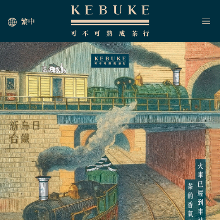
繁中
HOME
JOIN US
NEWS