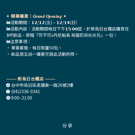
✦ 開幕優惠｜𝑮𝒓𝒂𝒏𝒅 𝑶𝒑𝒆𝒏𝒊𝒏𝒈 ✦
🚂活動期間：𝟭𝟮/𝟭𝟮(五) – 𝟭𝟮/𝟭𝟰(日）
🚂活動內容：活動期間每日下午𝟭𝟱:𝟬𝟬起，於新烏日台鐵店購買任
𝟯杯飲品，即贈『可不可x丹尼船長 烏龍奶茶米米花』一包！
🚂注意事項：
• 單筆累贈，每日限量50包。
• 飲品買五送一優惠可與此活動併用。
——— 新烏日台鐵店 ———
🅐 台中市烏日區高鐵東一路26號2樓
🅣 (04)2336-0341
🅞 9:00~21:00
分享