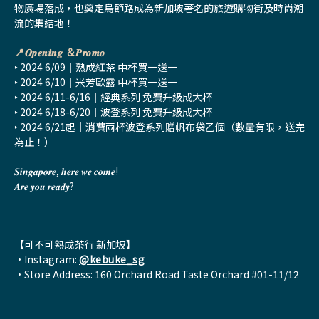
物廣場落成，也奠定烏節路成為新加坡著名的旅遊購物街及時尚潮
流的集結地！
📍𝑶𝒑𝒆𝒏𝒊𝒏𝒈 ＆𝑷𝒓𝒐𝒎𝒐
‣ 2024 6/09｜熟成紅茶 中杯買一送一
‣ 2024 6/10｜米芳歐露 中杯買一送一
‣ 2024 6/11-6/16｜經典系列 免費升級成大杯
‣ 2024 6/18-6/20｜波登系列 免費升級成大杯
‣ 2024 6/21起｜消費兩杯波登系列贈帆布袋乙個（數量有限，送完
為止！）
𝑺𝒊𝒏𝒈𝒂𝒑𝒐𝒓𝒆, 𝒉𝒆𝒓𝒆 𝒘𝒆 𝒄𝒐𝒎𝒆!
𝑨𝒓𝒆 𝒚𝒐𝒖 𝒓𝒆𝒂𝒅𝒚?
【可不可熟成茶行 新加坡】
•Instagram:
@kebuke_sg
•Store Address: 160 Orchard Road Taste Orchard #01-11/12