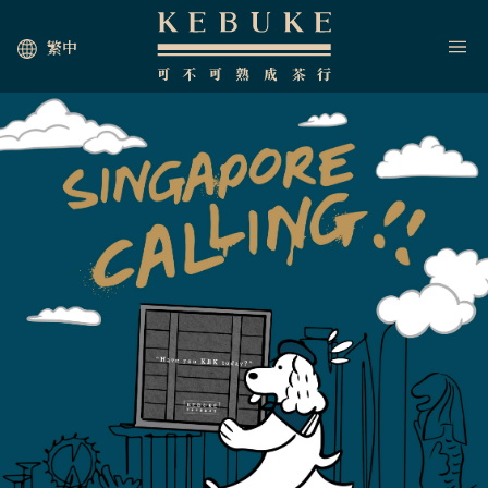
繁中
HOME
JOIN US
NEWS