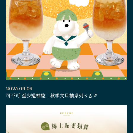
2025.09.05
可不可 至少還柚粒｜秋季文旦柚系列🥤🍐🍂