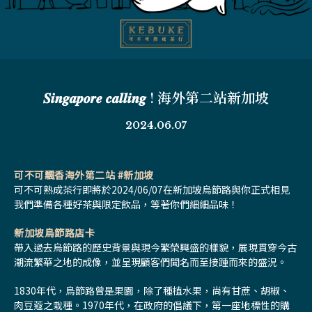
𝑺𝒊𝒏𝒈𝒂𝒑𝒐𝒓𝒆 𝒄𝒂𝒍𝒍𝒊𝒏𝒈 ! 海外第二站新加坡
2024.06.07
可不可飄香海外第二站 #新加坡
可不可熟成茶行即將於2024/06/07在新加坡烏節路與你正式相見
我們準備各種好茶與限定飲品，等著你們細細品味！
新加坡烏節路店卡
帶入過去烏節路的歷史背景與現今繁榮興盛的樣貌，展現貫穿今古
潮流繁華之地的成像，並呈現顧客們聞名而至接踵而來的盛況。
1830年代，烏節路曾是果園，除了種植水果，尚有甘蔗、胡椒、
肉豆蔻之栽種。1970年代，在政府的倡議下，第一座地標性的購