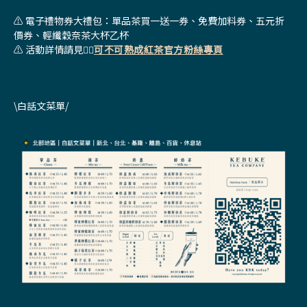
⚠️ 電子禮物券大禮包：單品茶買一送一券、免費加料券、五元折
價券、輕纖穀奈茶大杯乙杯
⚠️ 活動詳情請見👉🏻
可不可熟成紅茶官方粉絲專頁
\白話文菜單/