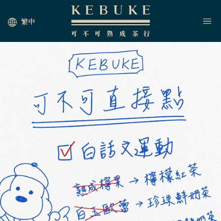
繁中
HOME
JOIN US
NEWS