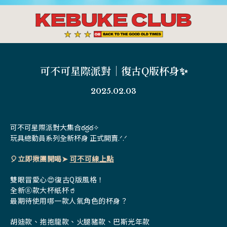
可不可星際派對｜復古Q版杯身✨
2025.02.03
可不可星際派對大集合ఠఠ్రఠ✧
玩具總動員系列全新杯身 正式開賣.ᐟ.ᐟ
🎈立即揪團開喝➤
可不可線上點
雙眼冒愛心😍復古Q版風格！
全新⑧款大杯紙杯🥤
最期待使用哪一款人氣角色的杯身？
胡迪款、抱抱龍款、火腿豬款、巴斯光年款