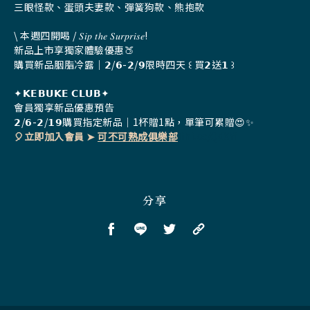
三眼怪款、蛋頭夫妻款、彈簧狗款、熊抱款
\ 本週四開喝 / 𝑆𝑖𝑝 𝑡ℎ𝑒 𝑆𝑢𝑟𝑝𝑟𝑖𝑠𝑒!
新品上市享獨家體驗優惠🍑
購買新品胭脂冷露｜
𝟮/𝟲-𝟮/𝟵限時四天 ꒰ 買𝟮送𝟭 ꒱
✦𝗞𝗘𝗕𝗨𝗞𝗘 𝗖𝗟𝗨𝗕✦
會員獨享新品優惠預告
𝟮/𝟲-𝟮/𝟭𝟵購買指定新品｜1杯贈1點，
單筆可累贈😍✨
🎈立即加入會員 ➤
可不可熟成俱樂部
lihi.cc/QdXYi
分享