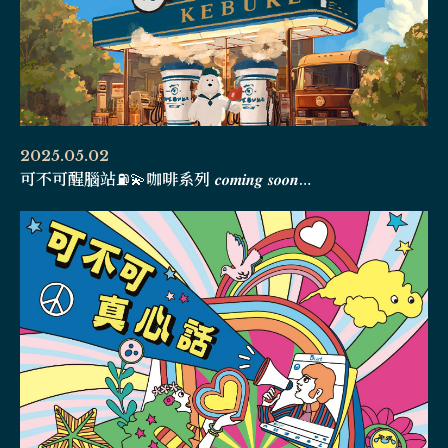
2025.05.02
可不可醒腦站⛽️💫咖啡系列 𝒄𝒐𝒎𝒊𝒏𝒈 𝒔𝒐𝒐𝒏…