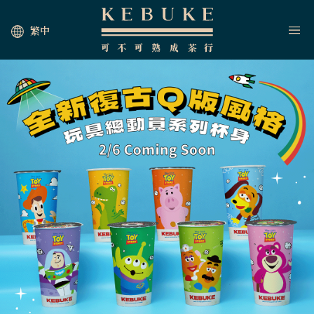
繁中
HOME
JOIN US
NEWS